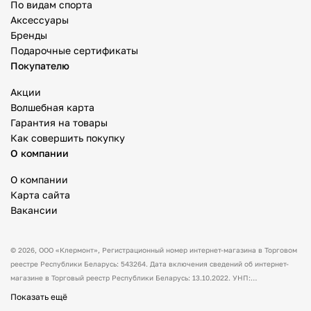
По видам спорта
Аксессуары
Бренды
Подарочные сертификаты
Покупателю
Акции
Волшебная карта
Гарантия на товары
Как совершить покупку
О компании
О компании
Карта сайта
Вакансии
© 2026,
ООО «Клермонт»
, Регистрационный номер интернет-магазина в Торговом
реестре Республики Беларусь: 543264. Дата включения сведений об интернет-
магазине в Торговый реестр Республики Беларусь: 13.10.2022. УНП:
591530238 Адрес:
Республика Беларусь, Гродненская обл., Гродненский р-н, а/г
Показать ещё
Гожа, ул. Школьная, д.5, каб.13.
Режим работы интернет-магазина: с 10:00