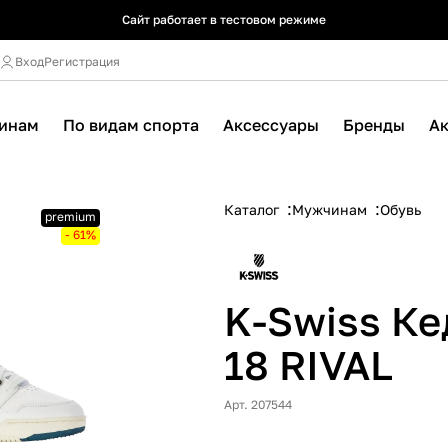
Сайт работает в тестовом режиме
Сайт работает в тестовом режиме
Сайт работает в тестовом режиме
Вход
Регистрация
инам
По видам спорта
Аксессуары
Бренды
А
Каталог
Мужчинам
Обувь
premium
- 61%
K-Swiss Ке
18 RIVAL
Арт. 207544