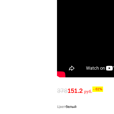
378
151.2
- 61%
руб.
Цвет
белый