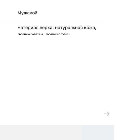
Мужской
материал верха: натуральная кожа,
полиуретан, полиэстер;
материал подкладки: текстиль;
материал подошвы: резина
KSGB EUROPE 49 rue du Dauphiné,
69800 Saint Priest France
Китай
08531-197-M
ООО 'Клермонт' 231741, Гродненская
обл., Гродненский р-н, а/г Гожа,
ул.Школьная, д.5, к.13