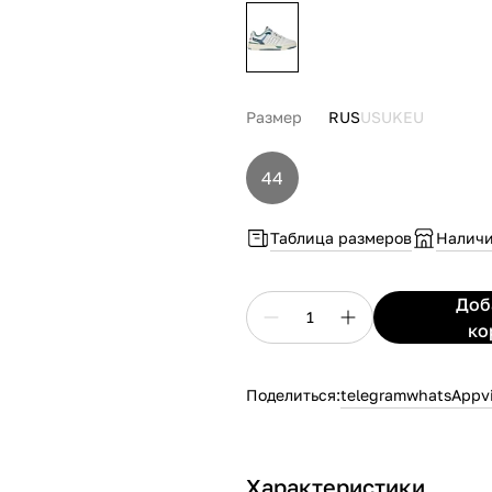
Размер
RUS
US
UK
EU
44
Таблица размеров
Наличи
До
1
ко
Поделиться:
telegram
whatsApp
v
Характеристики