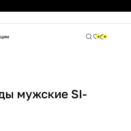
кции
0
0
ды мужские SI-