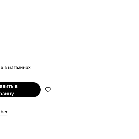
е в магазинах
бавить
в
рзину
iber