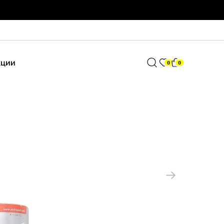
кции
0
0