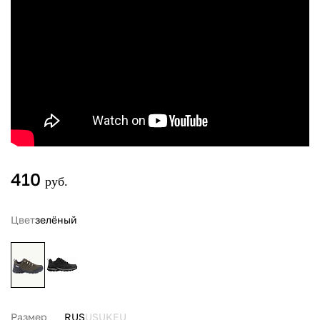
410
руб.
Цвет
зелёный
Размер
RUS
US
UK
EU