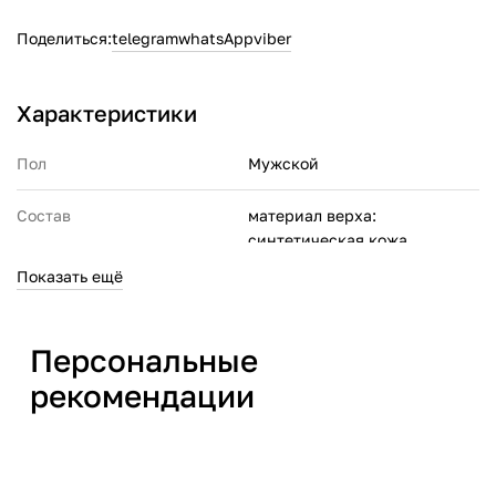
Поделиться:
telegram
whatsApp
viber
Характеристики
Пол
Мужской
Состав
материал верха:
синтетическая кожа,
полиэстер;
Показать ещё
материал подкладки: 100%
искусственный мех
(полиэстер);
Персональные
материал подошвы:
термопластичная резина
рекомендации
Производитель
СПОРТ ЭНД ФЭШН
МЕНЕДЖМЕНТ ПТЕ. ЛТД 6
Шентон Уэй, #18-11, ОУЕ