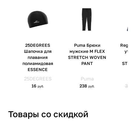
Даунтаун, Сингапур (068809)
Страна производства
Вьетнам
Артикул производителя
122437-63
Импортер
ООО 'Клермонт' 231741,
Гродненская обл.,
Гродненский р-н, а/г Гожа,
ул.Школьная, д.5, к.13
Товары со скидкой