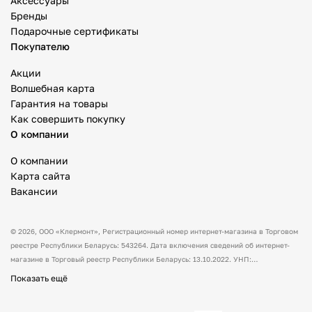
Аксессуары
Бренды
Подарочные сертификаты
Покупателю
Акции
Волшебная карта
Гарантия на товары
Как совершить покупку
О компании
О компании
Карта сайта
Вакансии
© 2026,
ООО «Клермонт»
, Регистрационный номер интернет-магазина в Торговом
реестре Республики Беларусь: 543264. Дата включения сведений об интернет-
магазине в Торговый реестр Республики Беларусь: 13.10.2022. УНП:
591530238 Адрес:
Республика Беларусь, Гродненская обл., Гродненский р-н, а/г
Показать ещё
Гожа, ул. Школьная, д.5, каб.13.
Режим работы интернет-магазина: с 10:00
до 17:00. Оформить заказ через сайт можно в любое время (круглосуточно).