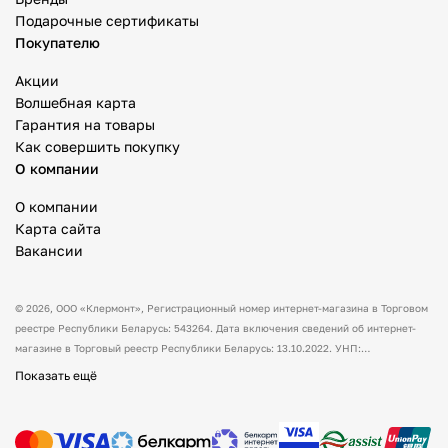
Подарочные сертификаты
Покупателю
Акции
Волшебная карта
Гарантия на товары
Как совершить покупку
О компании
О компании
Карта сайта
Вакансии
© 2026,
ООО «Клермонт»
, Регистрационный номер интернет-магазина в Торговом
реестре Республики Беларусь: 543264. Дата включения сведений об интернет-
магазине в Торговый реестр Республики Беларусь: 13.10.2022. УНП:
591530238 Адрес:
Республика Беларусь, Гродненская обл., Гродненский р-н, а/г
Показать ещё
Гожа, ул. Школьная, д.5, каб.13.
Режим работы интернет-магазина: с 10:00
до 17:00. Оформить заказ через сайт можно в любое время (круглосуточно).
Товары можно оплатить наличным и/или безналичным способом при получении