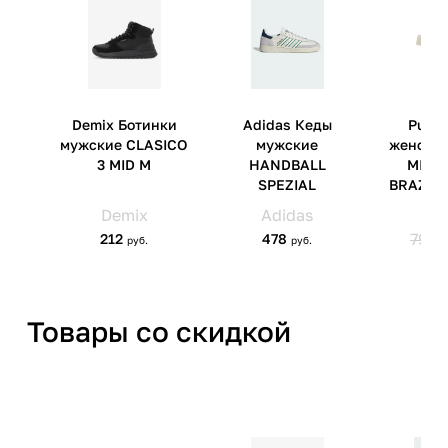
Импортер
ООО 'Клермонт' 231741,
Гродненская обл.,
Гродненский р-н, а/г Гожа,
ул.Школьная, д.5, к.13
Товары со скидкой