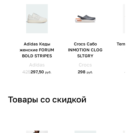
Артикул производителя
39231707
Импортер
ООО 'Клермонт' 231741,
Гродненская обл.,
Гродненский р-н, а/г Гожа,
ул.Школьная, д.5, к.13
Товары со скидкой