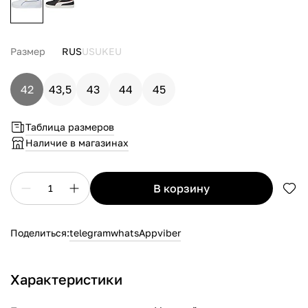
Размер
RUS
US
UK
EU
42
43,5
43
44
45
Таблица размеров
Наличие в магазинах
в корзину
1
Поделиться:
telegram
whatsApp
viber
Характеристики