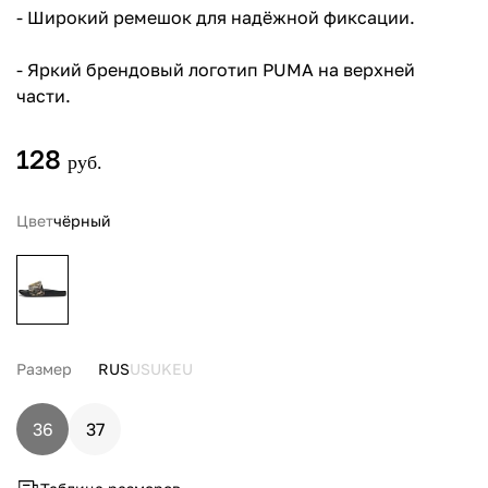
- Широкий ремешок для надёжной фиксации.
- Яркий брендовый логотип PUMA на верхней
части.
128
руб.
Цвет
чёрный
Размер
RUS
US
UK
EU
36
37