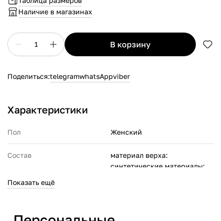
Таблица размеров
Наличие в магазинах
в корзину
1
Поделиться:
telegram
whatsApp
viber
Характеристики
Пол
Женский
Состав
материал верха:
синтетические материалы;
материал подкладки:
Показать ещё
текстиль;
материал подошвы: ЭВА
Персональные