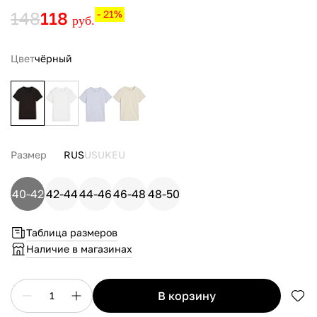
148
118
- 21%
руб.
Цвет
чёрный
Размер
RUS
US
UK
EU
40-42
42-44
44-46
46-48
48-50
Таблица размеров
Наличие в магазинах
в корзину
1