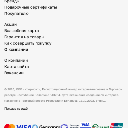
Бренды
Подарочные сертификаты
Покупателю
Акции
Волшебная карта
Гарантия на товары
Как совершить покупку
О компании
О компании
Карта сайта
Вакансии
© 2026,
ООО «Клермонт»
, Регистрационный номер интернет-магазина в Торговом
реестре Республики Беларусь: 543264. Дата включения сведений об интернет-
магазине в Торговый реестр Республики Беларусь: 13.10.2022. УНП:
591530238 Адрес:
Республика Беларусь, Гродненская обл., Гродненский р-н, а/г
Показать ещё
Гожа, ул. Школьная, д.5, каб.13.
Режим работы интернет-магазина: с 10:00
до 17:00. Оформить заказ через сайт можно в любое время (круглосуточно).
Товары можно оплатить наличным и/или безналичным способом при получении