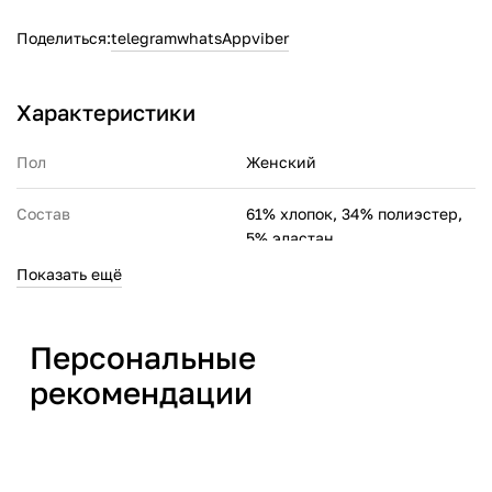
Поделиться:
telegram
whatsApp
viber
Характеристики
Пол
Женский
Состав
61% хлопок, 34% полиэстер,
5% эластан
Показать ещё
Производитель
ПУМА СЕ Рудольф Дасслер
Спорт Германия, Пума вэй 1,
Херцогенаурах, 91074
Персональные
рекомендации
Страна производства
Камбоджа
Артикул производителя
68505301