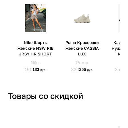
Импортер
ООО 'Клермонт' 231741,
Гродненская обл.,
Гродненский р-н, а/г Гожа,
ул.Школьная, д.5, к.13
Товары со скидкой