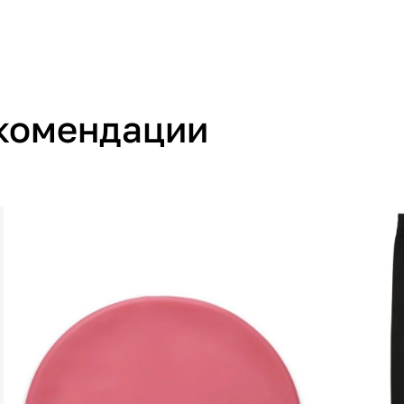
Производитель
Страна производства
комендации
Артикул производителя
Импортер