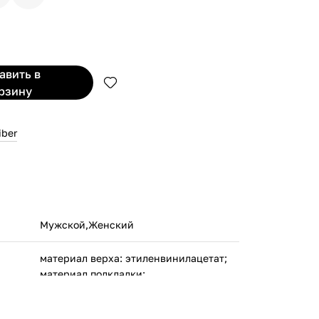
бавить
в
рзину
iber
Мужской,Женский
материал верха: этиленвинилацетат;
материал подкладки:
этиленвинилацетат;
материал подошвы: этиленвинилацетат