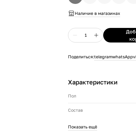
Наличие в магазинах
До
1
ко
Поделиться:
telegram
whatsApp
v
Характеристики
Пол
Состав
Показать ещё