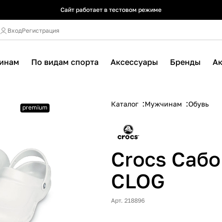
Сайт работает в тестовом режиме
Сайт работает в тестовом режиме
Сайт работает в тестовом режиме
Вход
Регистрация
инам
По видам спорта
Аксессуары
Бренды
А
Каталог
Мужчинам
Обувь
premium
Crocs Саб
CLOG
Арт. 218896