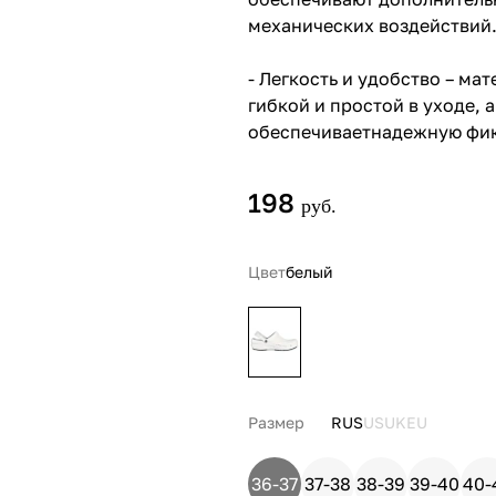
механических воздействий
- Легкость и удобство – мат
гибкой и простой в уходе, 
обеспечиваетнадежную фи
198
руб.
Цвет
белый
Размер
RUS
US
UK
EU
36-37
37-38
38-39
39-40
40-