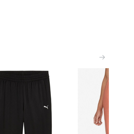
Crocs Europe B.V. Planeetbaan 4 2132HZ
Hoofddorp, the Netherlands
(НИДЕРЛАНДЫ)
Вьетнам
10075-100
ООО 'Клермонт' 231741, Гродненская
обл., Гродненский р-н, а/г Гожа,
ул.Школьная, д.5, к.13