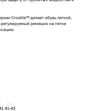
.
ериал Croslite™ делает обувь легкой,
а регулируемый ремешок на пятке
ксацию.
41
41-42