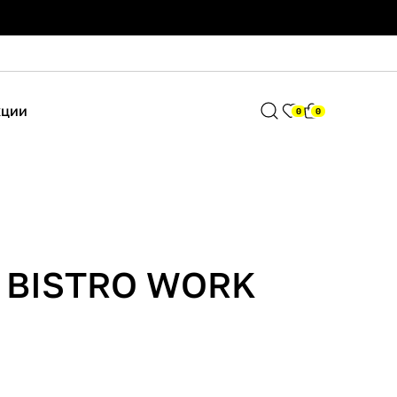
кции
0
0
о BISTRO WORK