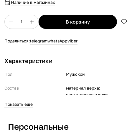
Наличие в магазинах
в корзину
1
Поделиться:
telegram
whatsApp
viber
Характеристики
Пол
Мужской
Состав
материал верха:
синтетическая кожа;
материал подкладки:
Показать ещё
полиэстер;
материал подошвы: резина
Персональные
Производитель
Адидас Интернешнл