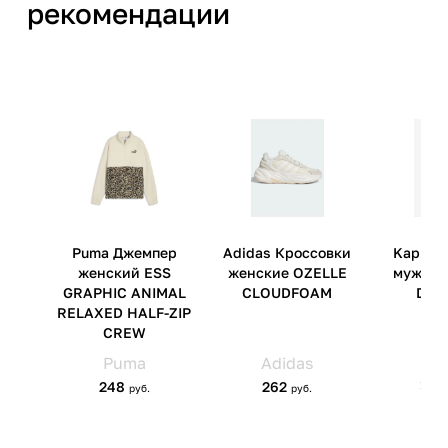
рекомендации
Трэйдинг АГ Хогорддреф 9А,
1101 ВА, Амстердам,
Нидерланды
Страна производства
Вьетнам
Артикул производителя
JR0170
Импортер
ООО 'ВитТол Спорт' 220121 г.
Минск, ул. Петра Глебки, д 2,
пом. 14, ком. 3