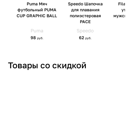
Импортер
ООО 'Клермонт' 231741,
Гродненская обл.,
Гродненский р-н, а/г Гожа,
ул.Школьная, д.5, к.13
Товары со скидкой