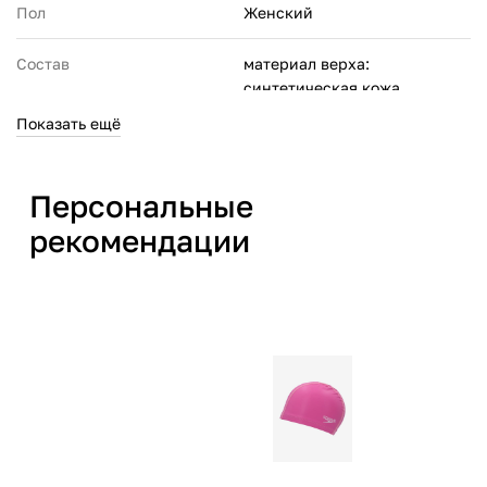
Пол
Женский
Состав
материал верха:
синтетическая кожа,
полиэстер;
Показать ещё
материал подкладки: 100%
искусственный мех
(полиэстер);
Персональные
материал подошвы:
искусственная резина,
рекомендации
этиленвинилацетат
Производитель
СПОРТ ЭНД ФЭШН
МЕНЕДЖМЕНТ ПТЕ. ЛТД. 6
Шентон Уэй, #18-11, ОУЕ
Даунтаун, Сингапур (068809)
Страна производства
Китай
Артикул производителя
129344-80