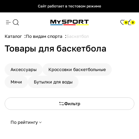
Сайт работает в тестовом режиме
Сайт работает в тестовом режиме
Сайт работает в тестовом режиме
0
0
Каталог
По видам спорта
Баскетбол
Товары для баскетбола
Аксессуары
Кроссовки баскетбольные
Мячи
Бутылки для воды
Фильтр
По рейтингу