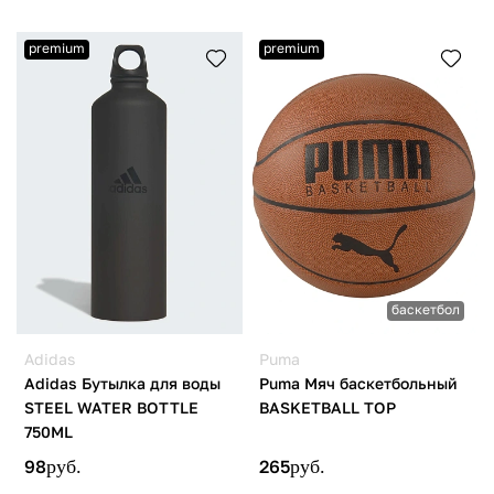
premium
premium
баскетбол
Adidas
Puma
Adidas Бутылка для воды
Puma Мяч баскетбольный
STEEL WATER BOTTLE
BASKETBALL TOP
750ML
98
руб.
265
руб.