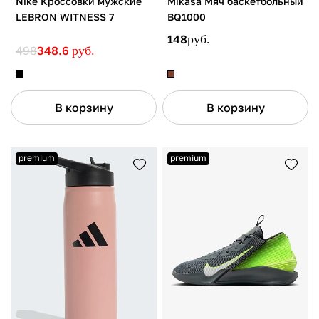
Nike Кроссовки мужские
Mikasa Мяч баскетбольный
LEBRON WITNESS 7
BQ1000
148
руб.
498
348.6
руб.
В корзину
В корзину
premium
premium