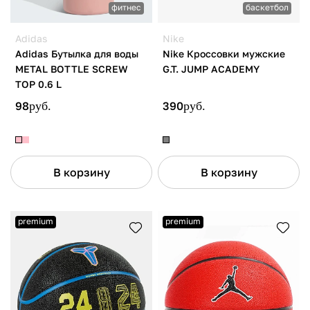
фитнес
баскетбол
Adidas
Nike
Adidas Бутылка для воды
Nike Кроссовки мужские
METAL BOTTLE SCREW
G.T. JUMP ACADEMY
TOP 0.6 L
98
руб.
390
руб.
В корзину
В корзину
premium
premium