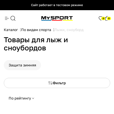
Сайт работает в тестовом режиме
Сайт работает в тестовом режиме
Сайт работает в тестовом режиме
0
0
Каталог
По видам спорта
Лыжи, сноуборд
Товары для лыж и
сноубордов
Защита зимняя
Фильтр
По рейтингу