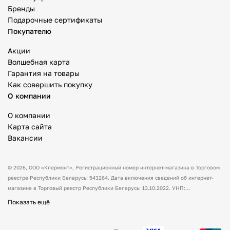
Бренды
Подарочные сертификаты
Покупателю
Акции
Волшебная карта
Гарантия на товары
Как совершить покупку
О компании
О компании
Карта сайта
Вакансии
© 2026,
ООО «Клермонт»
, Регистрационный номер интернет-магазина в Торговом
реестре Республики Беларусь: 543264. Дата включения сведений об интернет-
магазине в Торговый реестр Республики Беларусь: 13.10.2022. УНП:
591530238 Адрес:
Республика Беларусь, Гродненская обл., Гродненский р-н, а/г
Показать ещё
Гожа, ул. Школьная, д.5, каб.13.
Режим работы интернет-магазина: с 10:00
до 17:00. Оформить заказ через сайт можно в любое время (круглосуточно).
Товары можно оплатить наличным и/или безналичным способом при получении