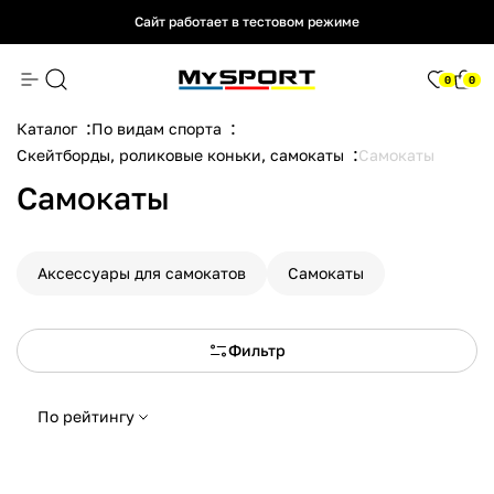
Сайт работает в тестовом режиме
Сайт работает в тестовом режиме
Сайт работает в тестовом режиме
0
0
Каталог
По видам спорта
Скейтборды, роликовые коньки, самокаты
Самокаты
Самокаты
Аксессуары для самокатов
Самокаты
Фильтр
По рейтингу