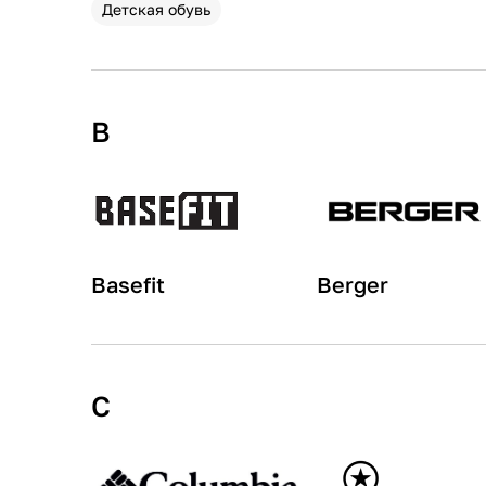
Детская обувь
B
Basefit
Berger
C