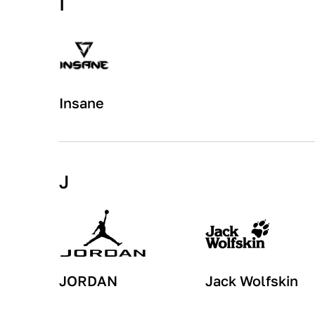
I
Insane
J
JORDAN
Jack Wolfskin