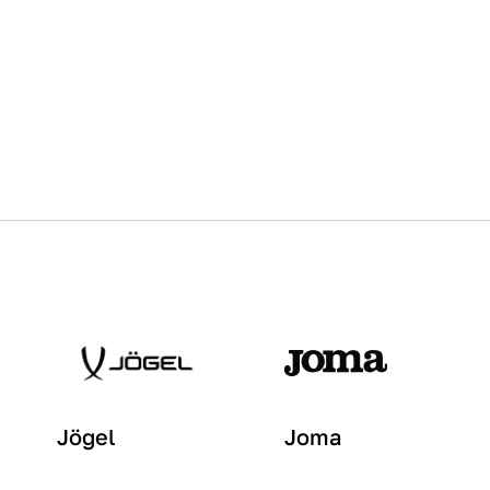
Jögel
Joma