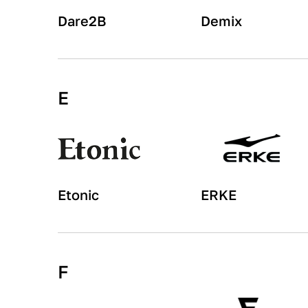
Dare2B
Demix
E
Etonic
ERKE
F