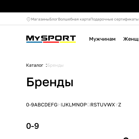
Магазины
Блог
Волшебная карта
Подарочные сертификаты
Мужчинам
Женщ
Каталог
Бренды
Бренды
0-9
A
B
C
D
E
F
G
H
I
J
K
L
M
N
O
P
Q
R
S
T
U
V
W
X
Y
Z
0-9