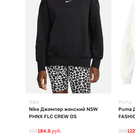
Nike
Puma
Nike Джемпер женский NSW
Puma 
PHNX FLC CREW OS
FASHI
264
184.8
руб.
306
12