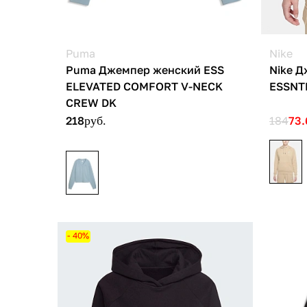
Puma
Nike
Puma Джемпер женский ESS
Nike 
ELEVATED COMFORT V-NECK
ESSNT
CREW DK
218
руб.
184
73
- 40%