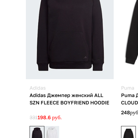
Adidas
Puma
Adidas Джемпер женский ALL
Puma 
SZN FLEECE BOYFRIEND HOODIE
CLOUD
248
руб
331
198.6
руб.