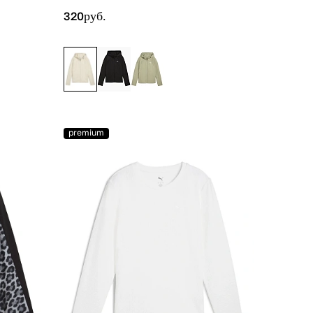
320
руб.
premium