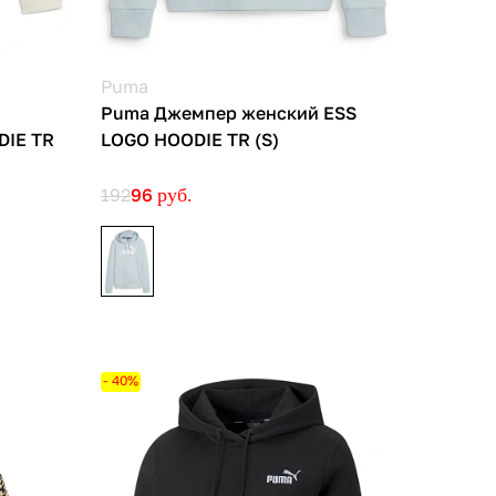
Puma
Puma Джемпер женский ESS
DIE TR
LOGO HOODIE TR (S)
192
96
руб.
- 40%