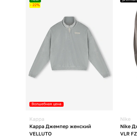
- 22%
Волшебная цена
Kappa
Nike
Kappa Джемпер женский
Nike 
VELLUTO
VLR F