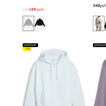
348
руб
188
148
руб.
premium
premiu
- 40%