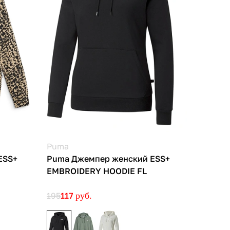
Puma
ESS+
Puma Джемпер женский ESS+
EMBROIDERY HOODIE FL
195
117
руб.