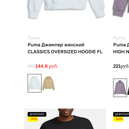
Puma
Puma
Puma Джемпер женский
Puma 
CLASSICS OVERSIZED HOODIE FL
HIGH 
241
144.6
руб.
221
руб
premium
premiu
- 30%
- 60%