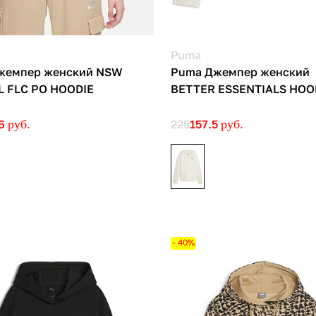
Puma
Джемпер женский NSW
Puma Джемпер женский
L FLC PO HOODIE
BETTER ESSENTIALS HOO
.6
руб.
225
157.5
руб.
- 40%