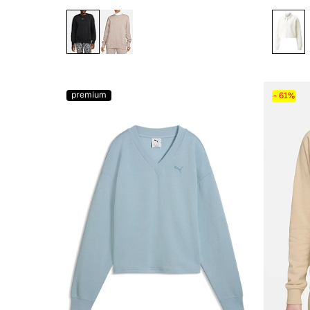
premium
- 61%