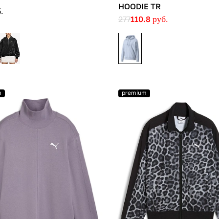
HOODIE TR
.
277
110.8
руб.
m
premium