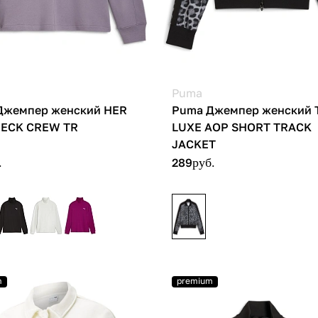
Puma
Джемпер женский HER
Puma Джемпер женский 
NECK CREW TR
LUXE AOP SHORT TRACK
JACKET
.
289
руб.
m
premium