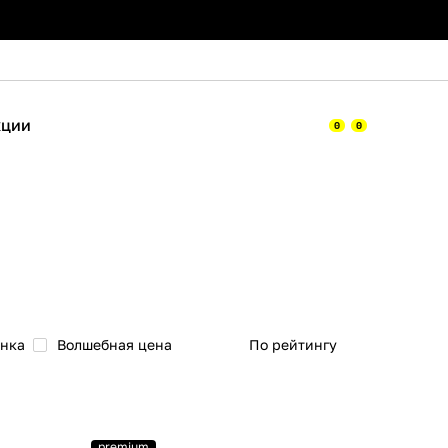
кции
0
0
нка
Волшебная цена
По рейтингу
premium