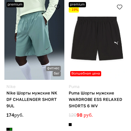
premium
premium
- 19%
фитнес
бег
Волшебная цена
Nike
Puma
Nike Шорты мужские NK
Puma Шорты мужские
DF CHALLENGER SHORT
WARDROBE ESS RELAXED
9UL
SHORTS 6 WV
174
руб.
120
98
руб.