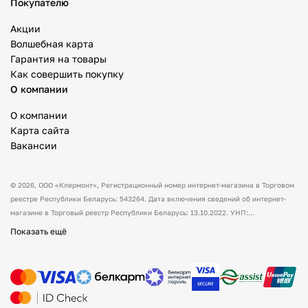
Покупателю
Акции
Волшебная карта
Гарантия на товары
Как совершить покупку
О компании
О компании
Карта сайта
Вакансии
© 2026,
ООО «Клермонт»
, Регистрационный номер интернет-магазина в Торговом
реестре Республики Беларусь: 543264. Дата включения сведений об интернет-
магазине в Торговый реестр Республики Беларусь: 13.10.2022. УНП:
591530238 Адрес:
Республика Беларусь, Гродненская обл., Гродненский р-н, а/г
Показать ещё
Гожа, ул. Школьная, д.5, каб.13.
Режим работы интернет-магазина: с 10:00
до 17:00. Оформить заказ через сайт можно в любое время (круглосуточно).
Товары можно оплатить наличным и/или безналичным способом при получении
товара. Способы доставки товара: самовывоз. По всем вопросам просим вас
обращаться на электронную почту support@mysport.by или по телефону +375 (29)