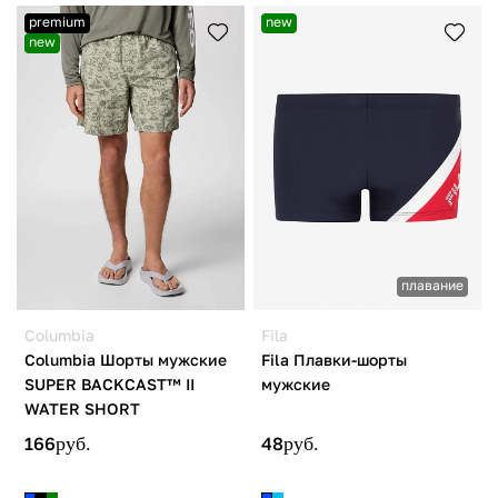
premium
new
new
плавание
Columbia
Fila
Columbia Шорты мужские
Fila Плавки-шорты
SUPER BACKCAST™ II
мужские
WATER SHORT
166
руб.
48
руб.