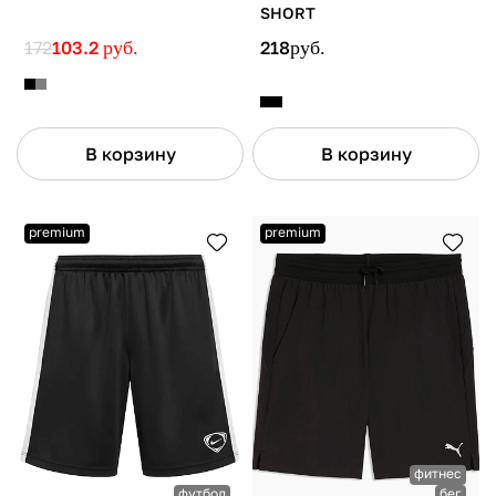
SHORT
172
103.2
руб.
218
руб.
В корзину
В корзину
premium
premium
фитнес
футбол
бег