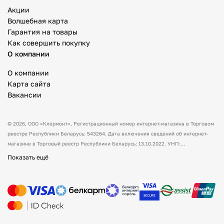
Акции
Волшебная карта
Гарантия на товары
Как совершить покупку
О компании
О компании
Карта сайта
Вакансии
© 2026,
ООО «Клермонт»
, Регистрационный номер интернет-магазина в Торговом
реестре Республики Беларусь: 543264. Дата включения сведений об интернет-
магазине в Торговый реестр Республики Беларусь: 13.10.2022. УНП:
591530238 Адрес:
Республика Беларусь, Гродненская обл., Гродненский р-н, а/г
Показать ещё
Гожа, ул. Школьная, д.5, каб.13.
Режим работы интернет-магазина: с 10:00
до 17:00. Оформить заказ через сайт можно в любое время (круглосуточно).
Товары можно оплатить наличным и/или безналичным способом при получении
товара. Способы доставки товара: самовывоз. По всем вопросам просим вас
обращаться на электронную почту support@mysport.by или по телефону +375 (29)
888 88 00 и мы обязательно вам ответим. Указанные контакты являются в том
числе контактами для связи по вопросам обращения покупателей о нарушении