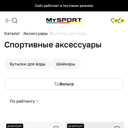
Сайт работает в тестовом режиме
Сайт работает в тестовом режиме
Сайт работает в тестовом режиме
0
0
Каталог
Аксессуары
Бутылки для воды
Спортивные аксессуары
Бутылки для воды
Шейкеры
Фильтр
По рейтингу
premium
premium