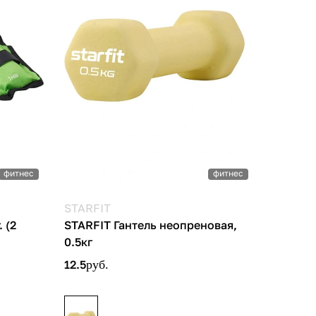
фитнес
фитнес
STARFIT
 (2
STARFIT Гантель неопреновая,
0.5кг
12.5
руб.