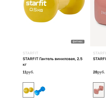
фитнес
STARFIT
STARF
STARFIT Гантель виниловая, 2.5
STARFI
кг
11
руб.
28
руб.