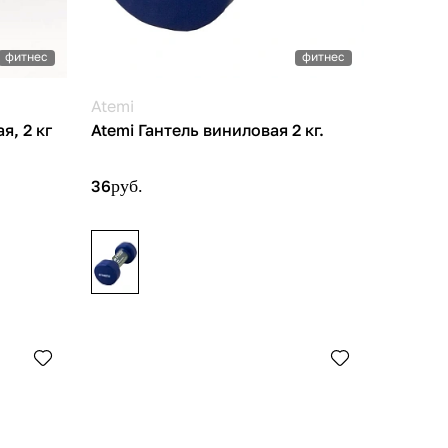
фитнес
фитнес
Atemi
я, 2 кг
Atemi Гантель виниловая 2 кг.
36
руб.