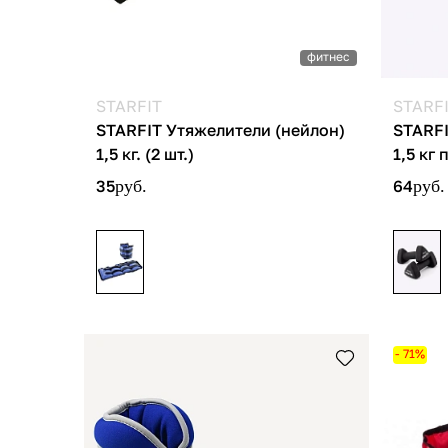
фитнес
STARFIT
STARF
STARFIT Утяжелители (нейлон)
STARFI
1,5 кг. (2 шт.)
1,5 кг 
35
руб.
64
руб.
- 71%