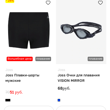
- 28%
Волшебная цена
плавание
плавание
Joss
Joss
Joss Плавки-шорты
Joss Очки для плавания
мужские
VISION MIRROR
68
руб.
70
51
руб.