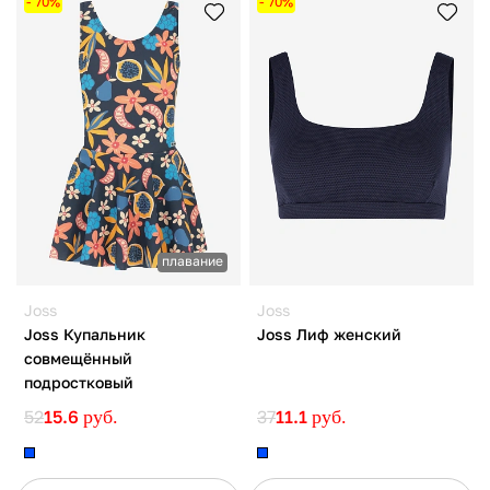
- 70%
- 70%
плавание
Joss
Joss
Joss Купальник
Joss Лиф женский
совмещённый
подростковый
52
15.6
руб.
37
11.1
руб.