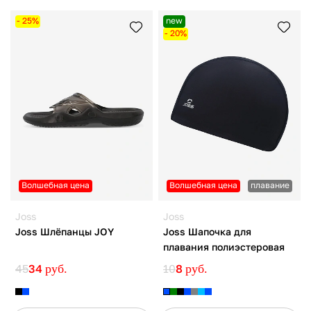
- 25%
new
- 20%
Волшебная цена
Волшебная цена
плавание
Joss
Joss
Joss Шлёпанцы JOY
Joss Шапочка для
плавания полиэстеровая
45
34
руб.
10
8
руб.