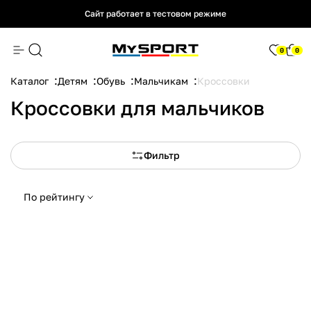
Сайт работает в тестовом режиме
Сайт работает в тестовом режиме
Сайт работает в тестовом режиме
0
0
Каталог
Детям
Обувь
Мальчикам
Кроссовки
Кроссовки для мальчиков
Фильтр
По рейтингу