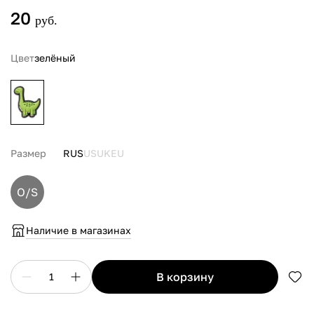
20
руб.
Цвет
зелёный
Размер
RUS
US
UK
EU
O/S
Наличие в магазинах
в корзину
1