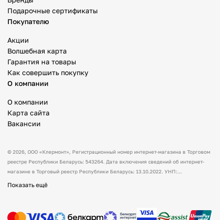
Подарочные сертификаты
Покупателю
Акции
Волшебная карта
Гарантия на товары
Как совершить покупку
О компании
О компании
Карта сайта
Вакансии
© 2026,
ООО «Клермонт»
, Регистрационный номер интернет-магазина в Торговом
реестре Республики Беларусь: 543264. Дата включения сведений об интернет-
магазине в Торговый реестр Республики Беларусь: 13.10.2022. УНП:
591530238 Адрес:
Республика Беларусь, Гродненская обл., Гродненский р-н, а/г
Показать ещё
Гожа, ул. Школьная, д.5, каб.13.
Режим работы интернет-магазина: с 10:00
до 17:00. Оформить заказ через сайт можно в любое время (круглосуточно).
Товары можно оплатить наличным и/или безналичным способом при получении