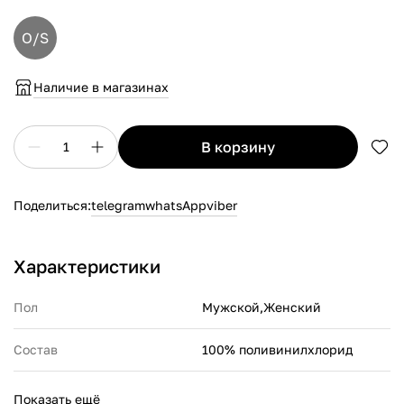
O/S
Наличие в магазинах
в корзину
1
Поделиться:
telegram
whatsApp
viber
Характеристики
Пол
Мужской,Женский
Состав
100% поливинилхлорид
Производитель
Crocs Europe B.V. Planeetbaan
Показать ещё