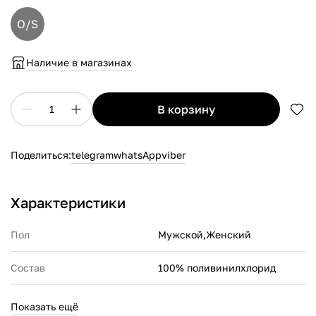
O/S
Наличие в магазинах
в корзину
1
Поделиться:
telegram
whatsApp
viber
Характеристики
Пол
Мужской,Женский
Состав
100% поливинилхлорид
Производитель
Crocs Europe B.V. Planeetbaan
Показать ещё