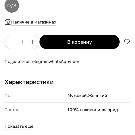
O/S
Наличие в магазинах
в корзину
1
Поделиться:
telegram
whatsApp
viber
Характеристики
Пол
Мужской,Женский
Состав
100% поливинилхлорид
Производитель
Crocs Europe B.V. Planeetbaan
Показать ещё
4 2132HZ Hoofddorp, the