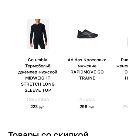
Артикул производителя
37482320
Импортер
ООО 'Клермонт' 231741,
Гродненская обл.,
Гродненский р-н, а/г Гожа,
ул.Школьная, д.5, к.13
Товары со скидкой