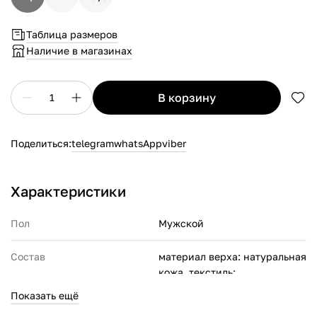
Таблица размеров
Наличие в магазинах
в корзину
1
Поделиться:
telegram
whatsApp
viber
Характеристики
Пол
Мужской
Состав
материал верха: натуральная
кожа, текстиль;
материал подкладки:
Показать ещё
текстиль;