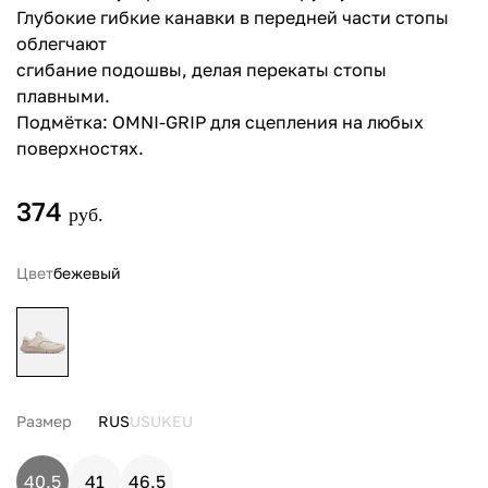
Глубокие гибкие канавки в передней части стопы
облегчают
сгибание подошвы, делая перекаты стопы
плавными.
Подмётка: OMNI-GRIP для сцепления на любых
поверхностях.
374
руб.
Цвет
бежевый
Размер
RUS
US
UK
EU
40,5
41
46,5