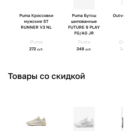
Импортер
ООО 'Клермонт' 231741,
Гродненская обл.,
Гродненский р-н, а/г Гожа,
ул.Школьная, д.5, к.13
Товары со скидкой