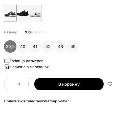
Размер
RUS
US
UK
EU
39,5
40
41
42
43
45
Таблица размеров
Наличие в магазинах
в корзину
1
Поделиться:
telegram
whatsApp
viber