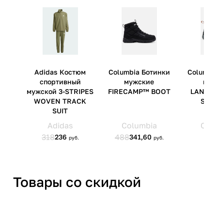
Страна производства
Вьетнам/Индонезия
Артикул производителя
DD9293-001
Импортер
ООО 'Бренд Холдер' 220005 г.
Минск, пр. Независимости,
д.58
Товары со скидкой