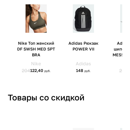
Страна производства
Вьетнам/Индонезия
Артикул производителя
DH2987-101
Импортер
ООО 'Клермонт' 231741,
Гродненская обл.,
Гродненский р-н, а/г Гожа,
ул.Школьная, д.5, к.13
Товары со скидкой