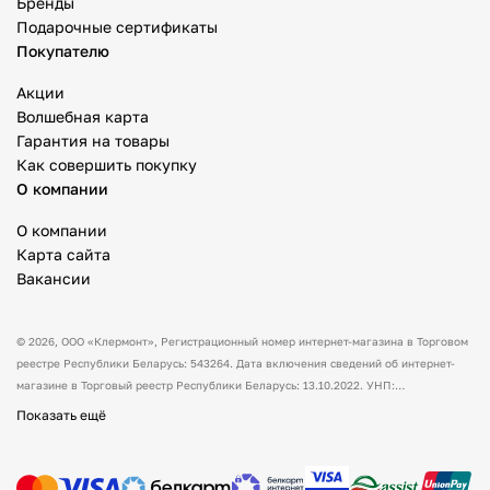
Бренды
Подарочные сертификаты
Покупателю
Акции
Волшебная карта
Гарантия на товары
Как совершить покупку
О компании
О компании
Карта сайта
Вакансии
© 2026,
ООО «Клермонт»
, Регистрационный номер интернет-магазина в Торговом
реестре Республики Беларусь: 543264. Дата включения сведений об интернет-
магазине в Торговый реестр Республики Беларусь: 13.10.2022. УНП:
591530238 Адрес:
Республика Беларусь, Гродненская обл., Гродненский р-н, а/г
Показать ещё
Гожа, ул. Школьная, д.5, каб.13.
Режим работы интернет-магазина: с 10:00
до 17:00. Оформить заказ через сайт можно в любое время (круглосуточно).
Товары можно оплатить наличным и/или безналичным способом при получении