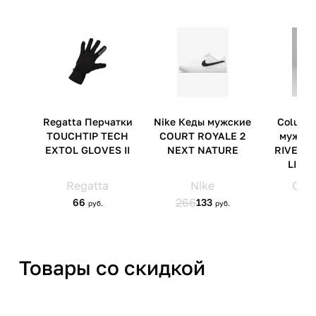
Артикул производителя
39746601
Импортер
ООО 'Клермонт' 231741,
Гродненская обл.,
Гродненский р-н, а/г Гожа,
ул.Школьная, д.5, к.13
Товары со скидкой