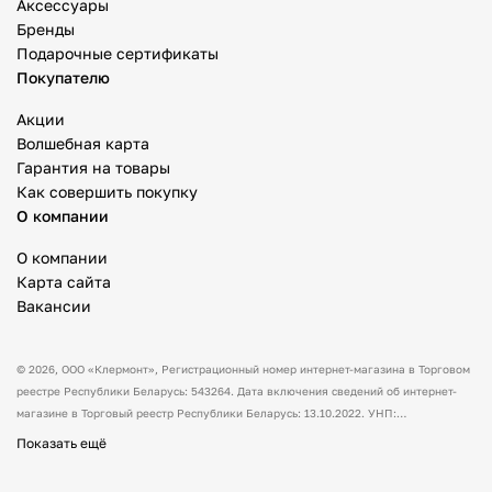
Аксессуары
Бренды
Подарочные сертификаты
Покупателю
Акции
Волшебная карта
Гарантия на товары
Как совершить покупку
О компании
О компании
Карта сайта
Вакансии
© 2026,
ООО «Клермонт»
, Регистрационный номер интернет-магазина в Торговом
реестре Республики Беларусь: 543264. Дата включения сведений об интернет-
магазине в Торговый реестр Республики Беларусь: 13.10.2022. УНП:
591530238 Адрес:
Республика Беларусь, Гродненская обл., Гродненский р-н, а/г
Показать ещё
Гожа, ул. Школьная, д.5, каб.13.
Режим работы интернет-магазина: с 10:00
до 17:00. Оформить заказ через сайт можно в любое время (круглосуточно).