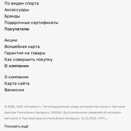
По видам спорта
Аксессуары
Бренды
Подарочные сертификаты
Покупателю
Акции
Волшебная карта
Гарантия на товары
Как совершить покупку
О компании
О компании
Карта сайта
Вакансии
© 2026,
ООО «Клермонт»
, Регистрационный номер интернет-магазина в Торговом
реестре Республики Беларусь: 543264. Дата включения сведений об интернет-
магазине в Торговый реестр Республики Беларусь: 13.10.2022. УНП:
591530238 Адрес:
Республика Беларусь, Гродненская обл., Гродненский р-н, а/г
Показать ещё
Гожа, ул. Школьная, д.5, каб.13.
Режим работы интернет-магазина: с 10:00