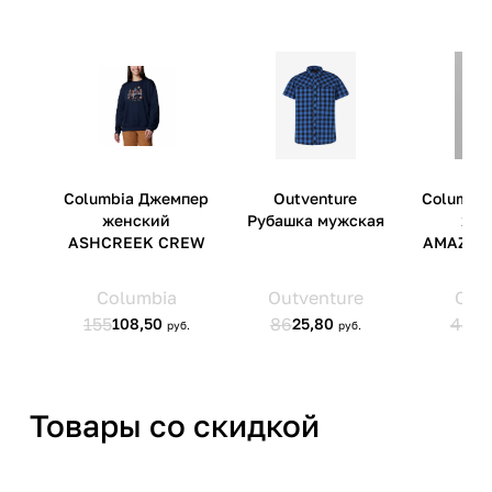
Страна производства
Индонезия
Артикул производителя
10734108
Импортер
ООО 'Клермонт' 231741,
Гродненская обл.,
Гродненский р-н, а/г Гожа,
ул.Школьная, д.5, к.13
Товары со скидкой