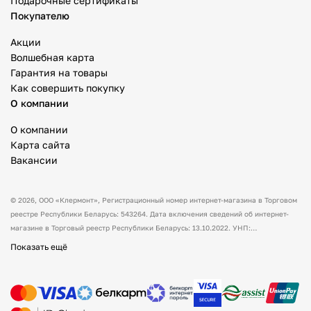
Подарочные сертификаты
Покупателю
Акции
Волшебная карта
Гарантия на товары
Как совершить покупку
О компании
О компании
Карта сайта
Вакансии
© 2026,
ООО «Клермонт»
, Регистрационный номер интернет-магазина в Торговом
реестре Республики Беларусь: 543264. Дата включения сведений об интернет-
магазине в Торговый реестр Республики Беларусь: 13.10.2022. УНП:
591530238 Адрес:
Республика Беларусь, Гродненская обл., Гродненский р-н, а/г
Показать ещё
Гожа, ул. Школьная, д.5, каб.13.
Режим работы интернет-магазина: с 10:00
до 17:00. Оформить заказ через сайт можно в любое время (круглосуточно).
Товары можно оплатить наличным и/или безналичным способом при получении
товара. Способы доставки товара: самовывоз. По всем вопросам просим вас