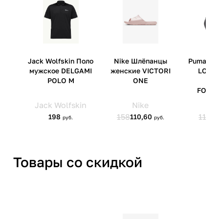
Страна производства
Китай
Артикул производителя
126287-91
Импортер
ООО 'Клермонт' 231741,
Гродненская обл.,
Гродненский р-н, а/г Гожа,
ул.Школьная, д.5, к.13
Товары со скидкой