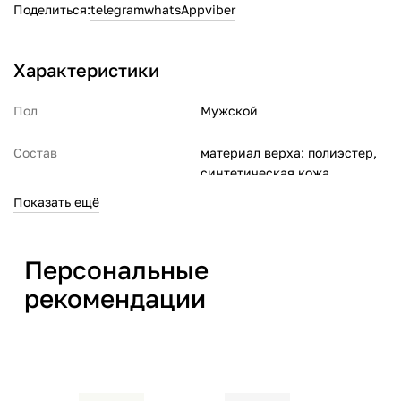
Поделиться:
telegram
whatsApp
viber
Характеристики
Пол
Мужской
Состав
материал верха: полиэстер,
синтетическая кожа,
натуральная кожа;
Показать ещё
материал подкладки:
полиэстер
материал подошвы:
Персональные
этиленвинилацетат,
искусственная резина
рекомендации
Производитель
СПОРТ ЭНД ФЭШН
МЕНЕДЖМЕНТ ПТЕ. ЛТД. 6
Шентон Уэй, #18-11, ОУЕ
Даунтаун, Сингапур (068809)