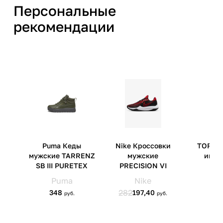
полиэстер;
Персональные
материал подошвы:
искусственная резина
рекомендации
Производитель
СПОРТ ЭНД ФЭШН
МЕНЕДЖМЕНТ ПТЕ. ЛТД. 6
Шентон Уэй, #18-11, ОУЕ
Даунтаун, Сингапур (068809)
Страна производства
Китай
Артикул производителя
122546-93
Импортер
ООО 'Клермонт' 231741,
Гродненская обл.,
Гродненский р-н, а/г Гожа,
ул.Школьная, д.5, к.13