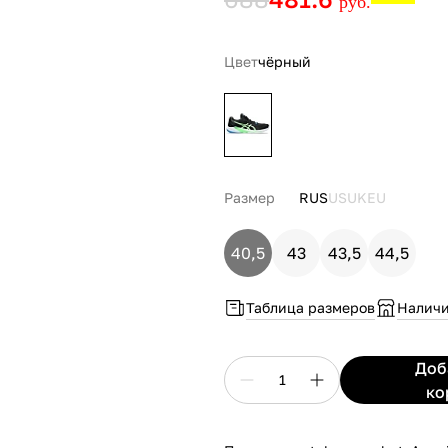
руб.
Цвет
чёрный
Размер
RUS
US
UK
EU
40,5
43
43,5
44,5
Таблица размеров
Наличи
До
1
ко