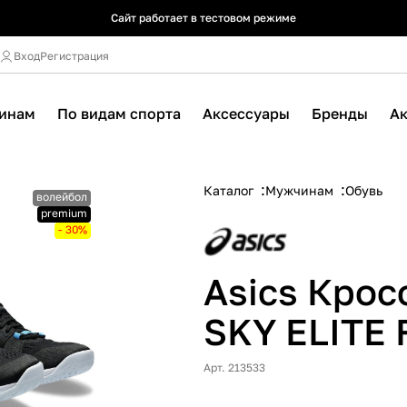
Сайт работает в тестовом режиме
Сайт работает в тестовом режиме
Сайт работает в тестовом режиме
Вход
Регистрация
инам
По видам спорта
Аксессуары
Бренды
А
Каталог
Мужчинам
Обувь
волейбол
premium
- 30%
Asics Крос
SKY ELITE 
Арт. 213533