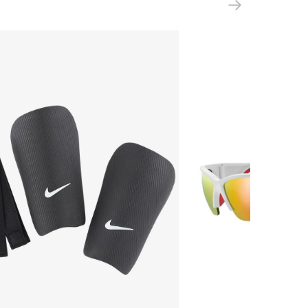
ООО 'Клермонт' 231741, Гродненская
обл., Гродненский р-н, а/г Гожа,
ул.Школьная, д.5, к.13