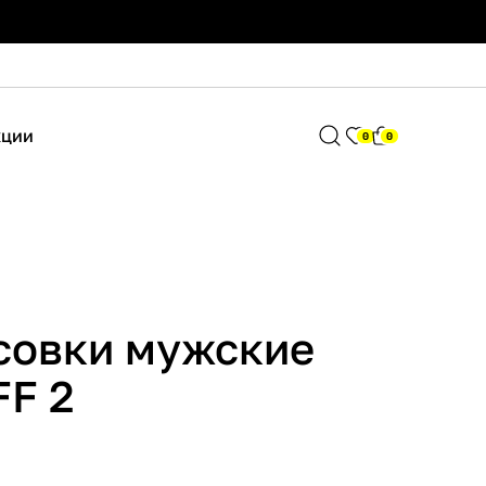
кции
0
0
совки мужские
FF 2