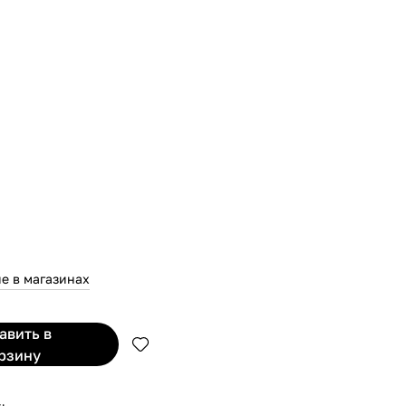
е в магазинах
бавить
в
рзину