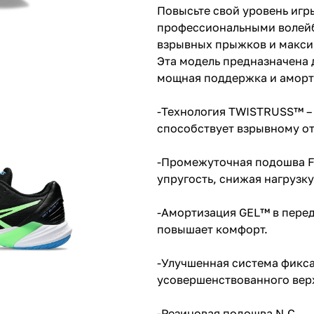
Повысьте свой уровень игры
профессиональными волей
взрывных прыжков и макси
Эта модель предназначена 
мощная поддержка и аморт
-Технология TWISTRUSS™ –
способствует взрывному о
-Промежуточная подошва F
упругость, снижая нагрузку
-Амортизация GEL™ в передн
повышает комфорт.
-Улучшенная система фикса
усовершенствованного вер
-Резиновая подошва N.C.