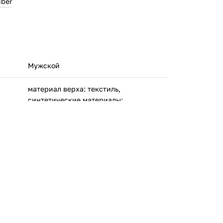
iber
Мужской
материал верха: текстиль,
синтетические материалы;
материал подкладки: текстиль;
материал подошвы: резина
АСИКС Европа Б.В Круисвег 567, 2132
НА Хуфддорп, Нидерланды
Вьетнам
1051A064-005