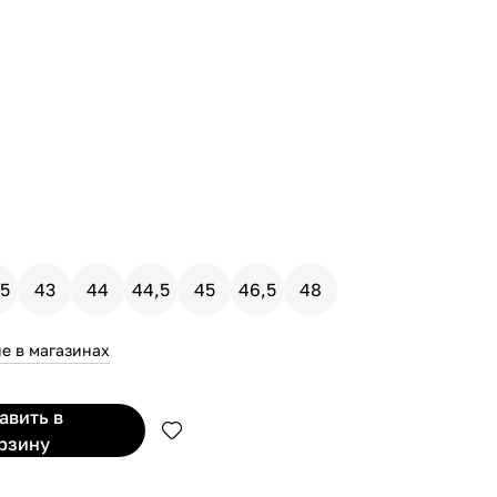
,5
43
44
44,5
45
46,5
48
е в магазинах
бавить
в
рзину