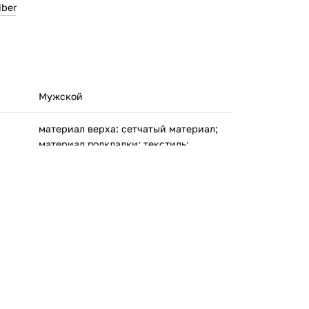
iber
Мужской
материал верха: сетчатый материал;
материал подкладки: текстиль;
материал подошвы: резина
Саломон С.А.С. Лиеу-дит Ла равоире,
Метз Тессы, 74370 Франция
Камбоджа
L41602900
ООО 'Клермонт' 231741, Гродненская