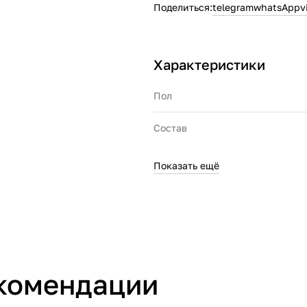
Поделиться:
telegram
whatsApp
v
Характеристики
Пол
Состав
Показать ещё
Производитель
Страна производства
Артикул производителя
комендации
Импортер