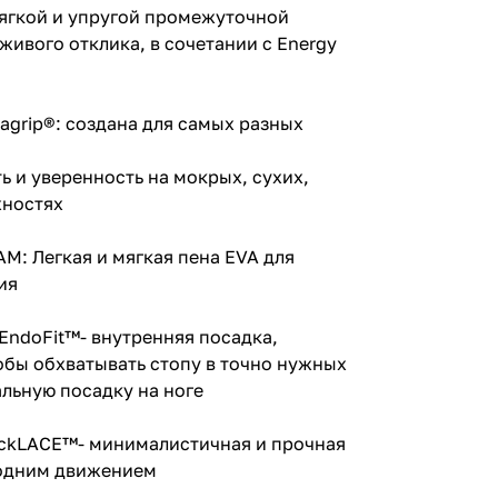
мягкой и упругой промежуточной
живого отклика, в сочетании с Energy
tagrip®: создана для самых разных
ь и уверенность на мокрых, сухих,
хностях
: Легкая и мягкая пена EVA для
ия
ndoFit™- внутренняя посадка,
тобы обхватывать стопу в точно нужных
альную посадку на ноге
ckLACE™- минималистичная и прочная
 одним движением