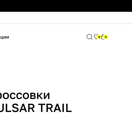
кции
0
0
россовки
ULSAR TRAIL