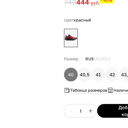
740
444
- 40%
руб.
Цвет
красный
Размер
RUS
US
UK
EU
40
40,5
41
42
43
Таблица размеров
Наличи
До
1
ко