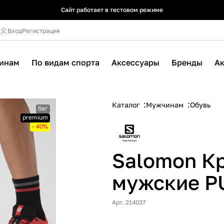
Сайт работает в тестовом режиме
Сайт работает в тестовом режиме
Сайт работает в тестовом режиме
Вход
Регистрация
инам
По видам спорта
Аксессуары
Бренды
А
Каталог
Мужчинам
Обувь
бег
premium
- 40%
Salomon К
мужские P
Арт. 214037