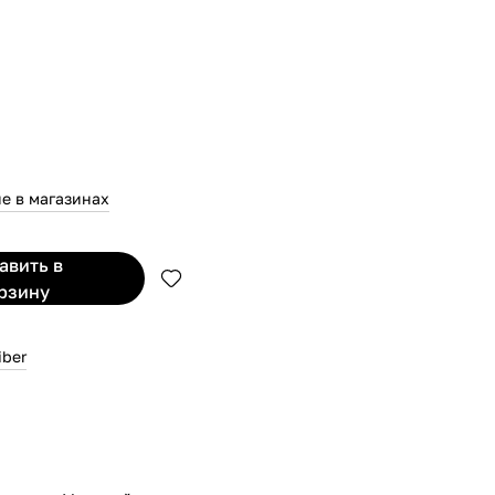
е в магазинах
бавить
в
рзину
iber