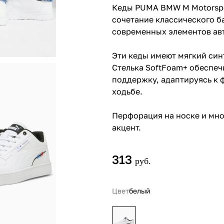
Кеды PUMA BMW M Motorspor
сочетание классического ба
современных элементов ав
Эти кеды имеют мягкий син
Стелька SoftFoam+ обеспе
поддержку, адаптируясь к 
ходьбе.
Перфорация на носке и мн
акцент.
313
руб.
Цвет
белый