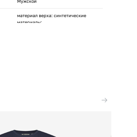
Мужской
материал верха: синтетические
материалы;
материал подкладки: текстиль;
материал подошвы: резина
ПУМА СЕ Рудольф Дасслер Спорт
Германия, Пума вэй 1, Херцогенаурах,
91074
Китай
30849302
ООО 'Клермонт' 231741, Гродненская
обл., Гродненский р-н, а/г Гожа,
ул.Школьная, д.5, к.13