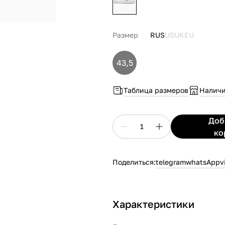
Размер
RUS
US
UK
EU
43,5
Таблица размеров
Наличи
До
1
ко
Поделиться:
telegram
whatsApp
v
Характеристики