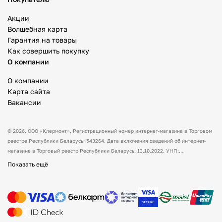
Акции
Волшебная карта
Гарантия на товары
Как совершить покупку
О компании
О компании
Карта сайта
Вакансии
© 2026,
ООО «Клермонт»
, Регистрационный номер интернет-магазина в Торговом
реестре Республики Беларусь: 543264. Дата включения сведений об интернет-
магазине в Торговый реестр Республики Беларусь: 13.10.2022. УНП:
591530238 Адрес:
Республика Беларусь, Гродненская обл., Гродненский р-н, а/г
Показать ещё
Гожа, ул. Школьная, д.5, каб.13.
Режим работы интернет-магазина: с 10:00
до 17:00. Оформить заказ через сайт можно в любое время (круглосуточно).
Товары можно оплатить наличным и/или безналичным способом при получении
товара. Способы доставки товара: самовывоз. По всем вопросам просим вас
обращаться на электронную почту support@mysport.by или по телефону +375 (29)
888 88 00 и мы обязательно вам ответим. Указанные контакты являются в том