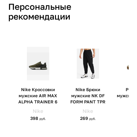
Производитель
ПУМА СЕ Рудольф Дасслер
Персональные
Спорт Германия, Пума вэй 1,
рекомендации
Херцогенаурах, 91074
Страна производства
Китай
Артикул производителя
38907910
Импортер
ООО 'Клермонт' 231741,
Гродненская обл.,
Гродненский р-н, а/г Гожа,
ул.Школьная, д.5, к.13