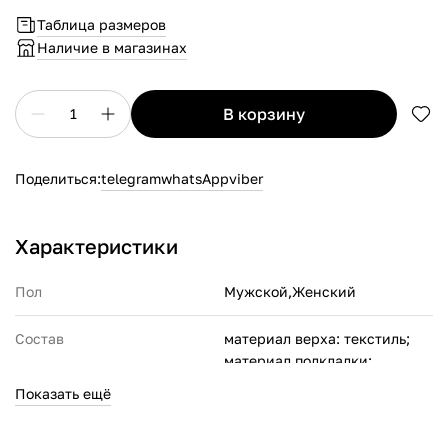
Таблица размеров
Наличие в магазинах
в корзину
1
Поделиться:
telegram
whatsApp
viber
Характеристики
Пол
Мужской,Женский
Состав
материал верха: текстиль;
материал подкладки:
текстиль;
Показать ещё
материал подошвы: ЭВА