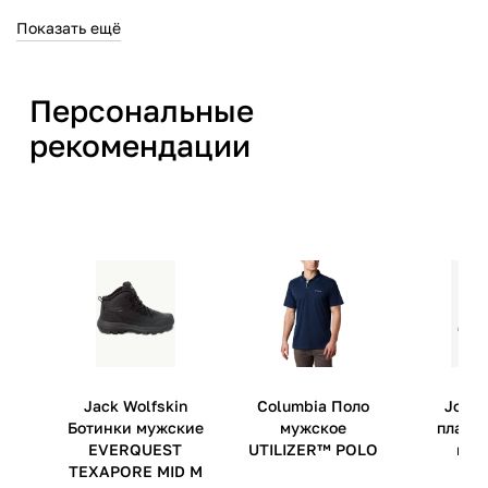
материал подкладки: 80%
Показать ещё
полиэстер, 20% эластан
Производитель
СПОРТ ЭНД ФЭШН
Персональные
МЕНЕДЖМЕНТ ПТЕ. ЛТД 6
рекомендации
Шентон Уэй, #18-11, ОУЕ
Даунтаун, Сингапур (068809)
Страна производства
Вьетнам
Артикул производителя
102127-M2
Импортер
ООО 'Клермонт' 231741,
Гродненская обл.,
Гродненский р-н, а/г Гожа,
ул.Школьная, д.5, к.13