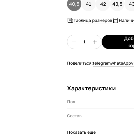
40,5
41
42
43,5
4
Таблица размеров
Наличи
До
1
ко
Поделиться:
telegram
whatsApp
v
Характеристики
Пол
Состав
Показать ещё