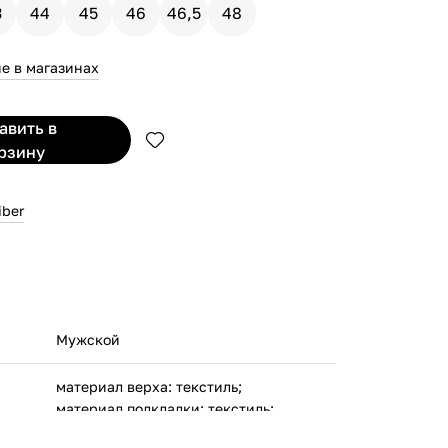
3
44
45
46
46,5
48
е в магазинах
бавить
в
рзину
iber
Мужской
материал верха: текстиль;
материал подкладки: текстиль;
материал подошвы: резина