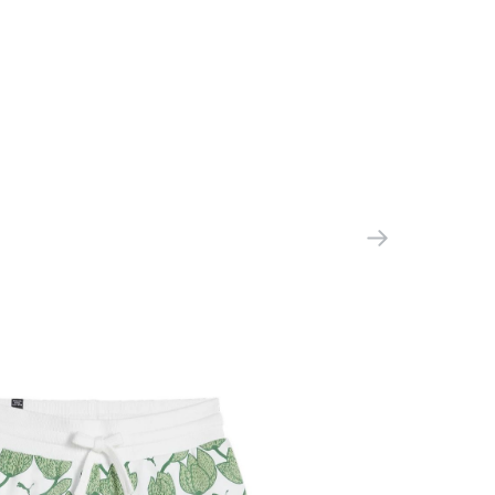
Коламбия Брендс Интернейшнл Сарл
Женева Бизнес Центр, Авеню де
Моржин 12, 1213 Пети Лэнс, Женева,
Швейцария
Вьетнам
2108321-248
ООО 'Клермонт' 231741, Гродненская
обл., Гродненский р-н, а/г Гожа,
ул.Школьная, д.5, к.13