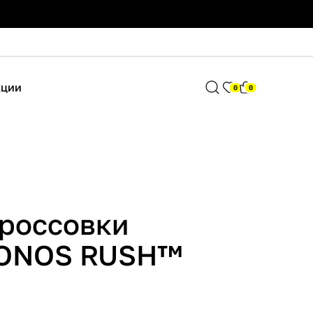
кции
0
0
Кроссовки
KONOS RUSH™