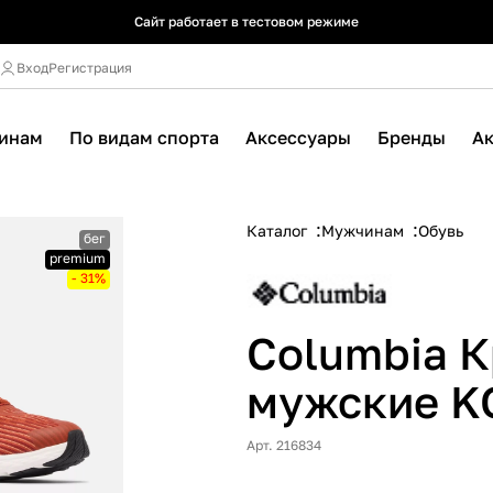
Сайт работает в тестовом режиме
Сайт работает в тестовом режиме
Сайт работает в тестовом режиме
Вход
Регистрация
инам
По видам спорта
Аксессуары
Бренды
А
Каталог
Мужчинам
Обувь
бег
premium
- 31%
Columbia 
мужские 
Арт. 216834