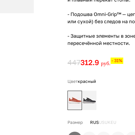
- Подошва Omni-Grip™ — це
или сухой) без следов на по
- Защитные элементы в зоне
пересечённой местности.
447
312.9
- 31%
руб.
Цвет
красный
Размер
RUS
US
UK
EU