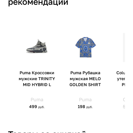
рекомендации
Херцогенаурах, 91074
Страна производства
Китай
Артикул производителя
39501818
Импортер
ООО 'Клермонт' 231741,
Гродненская обл.,
Гродненский р-н, а/г Гожа,
ул.Школьная, д.5, к.13