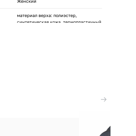
Женский
материал верха: полиэстер,
синтетическая кожа, термопластичный
полиуретан;
материал подкладки: полиэстер;
материал подошвы: искусственная
резина, ЭВА
Фила ЕУРОПЕ С.П.А. Виа Фра Пампури,
9/А, 20141, Милано, Италия
Китай
127847-00
ООО 'Клермонт' 231741, Гродненская
обл., Гродненский р-н, а/г Гожа,
ул.Школьная, д.5, к.13