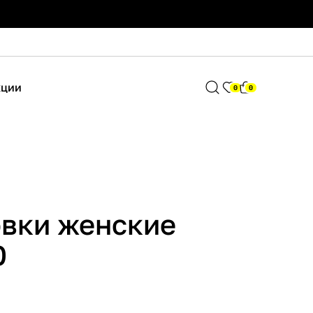
кции
0
0
овки женские
0