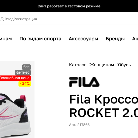
Сайт работает в тестовом режиме
Сайт работает в тестовом режиме
Сайт работает в тестовом режиме
Вход
Регистрация
инам
По видам спорта
Аксессуары
Бренды
А
Каталог
Женщинам
Обувь
бег
фитнес
Волшебная цена
- 24%
Fila Кросс
ROCKET 2.
Арт. 217866