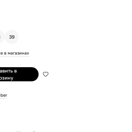
8
39
е в магазинах
бавить
в
рзину
iber