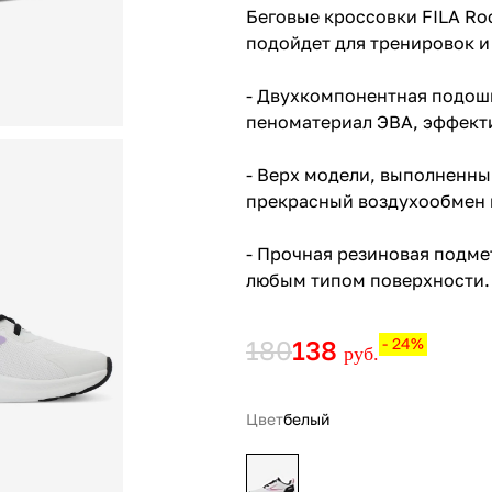
Беговые кроссовки FILA Roc
подойдет для тренировок и
- Двухкомпонентная подошв
пеноматериал ЭВА, эффекти
- Верх модели, выполненны
прекрасный воздухообмен 
- Прочная резиновая подме
любым типом поверхности.
180
138
- 24%
руб.
Цвет
белый