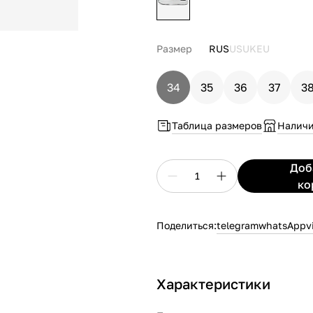
Размер
RUS
US
UK
EU
34
35
36
37
3
Таблица размеров
Наличи
До
1
ко
Поделиться:
telegram
whatsApp
v
Характеристики