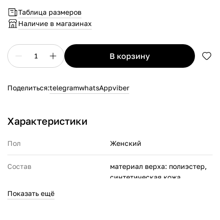
Таблица размеров
Наличие в магазинах
в корзину
1
Поделиться:
telegram
whatsApp
viber
Характеристики
Пол
Женский
Состав
материал верха: полиэстер,
синтетическая кожа,
термопластичный
Показать ещё
полиуретан;
материал подкладки: