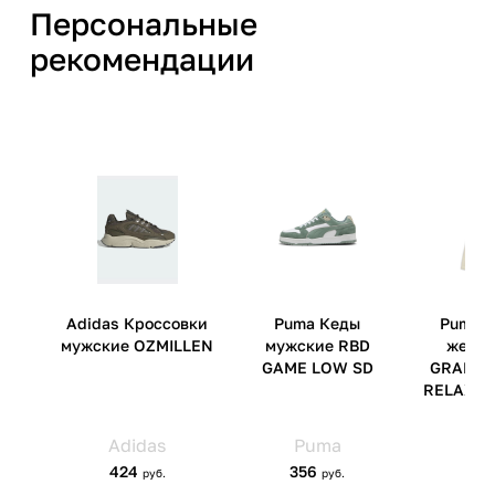
полиэстер;
Персональные
материал подошвы:
этиленвинилацетат;
рекомендации
материал стельки: полиэстер
Производитель
Фила ЕУРОПЕ С.П.А. Виа Фра
Пампури, 9/А, 20141, Милано,
Италия
Страна производства
Китай
Артикул производителя
134647-T0
Импортер
ООО 'Клермонт' 231741,
Гродненская обл.,
Гродненский р-н, а/г Гожа,
ул.Школьная, д.5, к.13