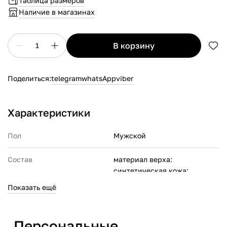
Таблица размеров
Наличие в магазинах
в корзину
1
Поделиться:
telegram
whatsApp
viber
Характеристики
Пол
Мужской
Состав
материал верха:
синтетическая кожа;
материал подкладки:
Показать ещё
текстиль;
материал подошвы: резина
Персональные