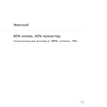
Женский
60% хлопок, 40% полиэстер;
трикотажная вставка: 95% хлопок, 5%
эластан
Фила ЕУРОПЕ С.П.А. Виа Фра Пампури,
9/А, 20141, Милано, Италия
Вьетнам
139911-60
ООО 'Клермонт' 231741, Гродненская
обл., Гродненский р-н, а/г Гожа,