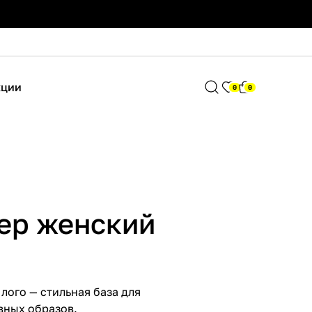
кции
0
0
ер женский
лого — стильная база для
ных образов.