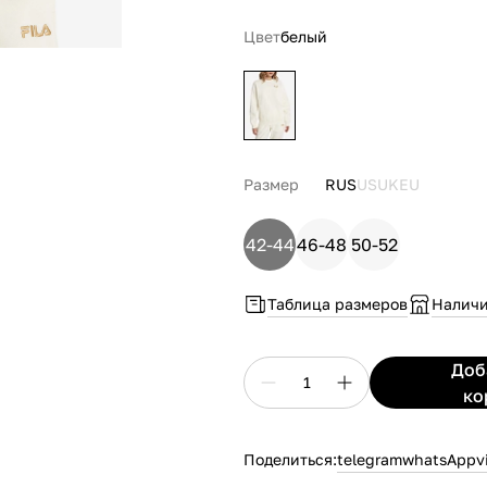
Цвет
белый
Размер
RUS
US
UK
EU
42-44
46-48
50-52
Таблица размеров
Наличи
До
1
ко
Поделиться:
telegram
whatsApp
v