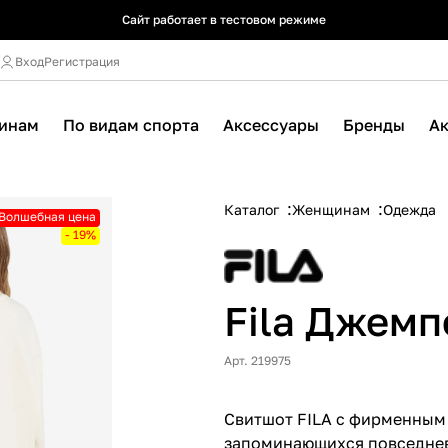
Сайт работает в тестовом режиме
Сайт работает в тестовом режиме
Сайт работает в тестовом режиме
Вход
Регистрация
инам
По видам спорта
Аксессуары
Бренды
А
Каталог
Женщинам
Одежда
Волшебная цена
- 19%
Fila Джемп
Арт. 219975
Свитшот FILA с фирменным 
запоминающихся повседнев