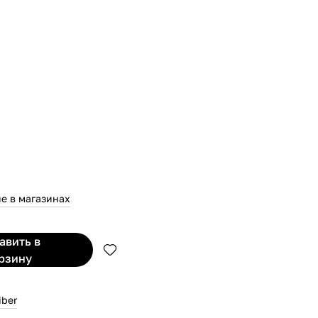
е в магазинах
бавить
в
рзину
iber