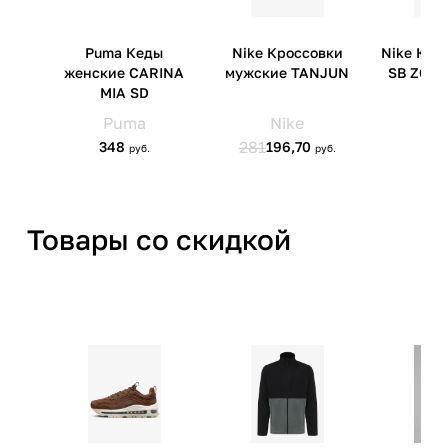
Импортер
ООО 'Клермонт' 231741,
Гродненская обл.,
Гродненский р-н, а/г Гожа,
ул.Школьная, д.5, к.13
Товары со скидкой